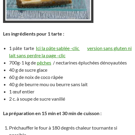
Les ingrédients pour 1 tarte :
1 pâte tarte
Ici la pâte sablée -clic
version sans gluten ni
lait sans perdre la page -clic
700g-1 kg de
pêches
/ nectarines épluchées dénoyautées
40 g de sucre glace
60 g de noix de coco râpée
40 g de beurre mou ou beurre sans lait
1 œuf entier
2 c. à soupe de sucre vanillé
La préparation en 15 min et 30 min de cuisson :
Préchauffer le four à 180 degrés chaleur tournante si
possible.