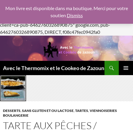
google.com, pub-6462760326890875, DIRECT,
Mon livre est disponible dans ma boutique. Merci pour votre
f08c47fec0942fa0
soutien
Dismiss
https://pagead2.googlesyndication.com/pagead/js/adsbygoogle.js
client=ca-pub-6462760326890875"
google.com, pub-
Aller
6462760326890875, DIRECT, f08c47fec0942fa0
au
contenu
Recherche
Avec le Thermomix et le Cookeo de Zazoun
MENU
PRINCI
DESSERTS
,
SANS GLUTEN ET OU LACTOSE
,
TARTES
,
VIENNOISERIES
BOULANGERIE
TARTE AUX PÊCHES /