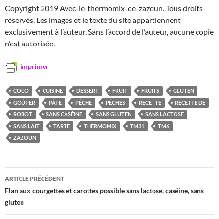
Copyright 2019 Avec-le-thermomix-de-zazoun. Tous droits
réservés. Les images et le texte du site appartiennent
exclusivement à l’auteur. Sans l’accord de l’auteur, aucune copie
n’est autorisée.
imprimer
COCO
CUISINE
DESSERT
FRUIT
FRUITS
GLUTEN
GOÛTER
PÂTE
PÊCHE
PÊCHES
RECETTE
RECETTE DE
ROBOT
SANS CASÉINE
SANS GLUTEN
SANS LACTOSE
SANS LAIT
TARTE
THERMOMIX
TM31
TM6
ZAZOUN
Navigation
ARTICLE PRÉCÉDENT
des
Flan aux courgettes et carottes possible sans lactose, caséine, sans
gluten
articles