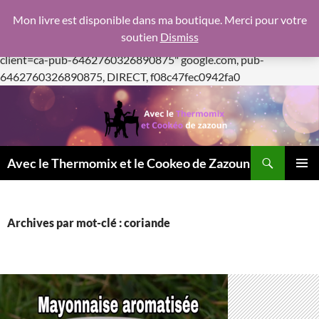
google.com, pub-6462760326890875, DIRECT,
Mon livre est disponible dans ma boutique. Merci pour votre
f08c47fec0942fa0
soutien
Dismiss
https://pagead2.googlesyndication.com/pagead/js/adsbygoogle.js
client=ca-pub-6462760326890875"
google.com, pub-
Aller
6462760326890875, DIRECT, f08c47fec0942fa0
au
contenu
Recherche
Avec le Thermomix et le Cookeo de Zazoun
MENU
PRINCI
Archives par mot-clé : coriande