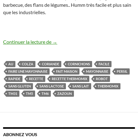
barbecue, des flans de légumes.. Humm très facile et plus sain
que les industrielles.
Mayonnaise aromatisée aux herbes au ther
Continuer la lecture de
→
AU
COLZA
CORIANDE
CORNICHONS
FACILE
FAIRE UNE MAYONNAISE
FAIT MAISON
MAYONNAISE
PERSIL
RAPIDE
RECETTE
RECETTE THERMOMIX
ROBOT
SANS GLUTEN
SANS LACTOSE
SANS LAIT
THERMOMIX
TM31
TM5
TM6
ZAZOUN
ABONNEZ VOUS