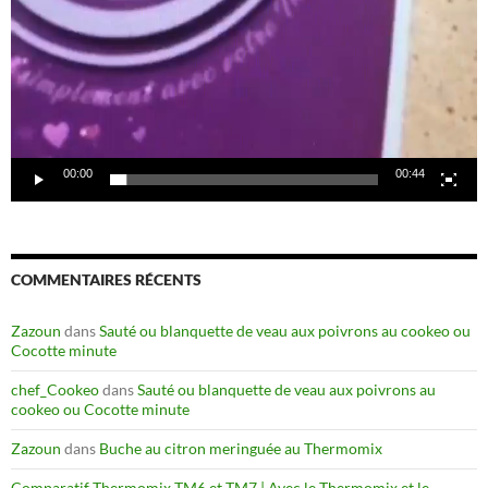
00:00
00:44
COMMENTAIRES RÉCENTS
Zazoun
dans
Sauté ou blanquette de veau aux poivrons au cookeo ou
Cocotte minute
chef_Cookeo
dans
Sauté ou blanquette de veau aux poivrons au
cookeo ou Cocotte minute
Zazoun
dans
Buche au citron meringuée au Thermomix
Comparatif Thermomix TM6 et TM7 | Avec le Thermomix et le