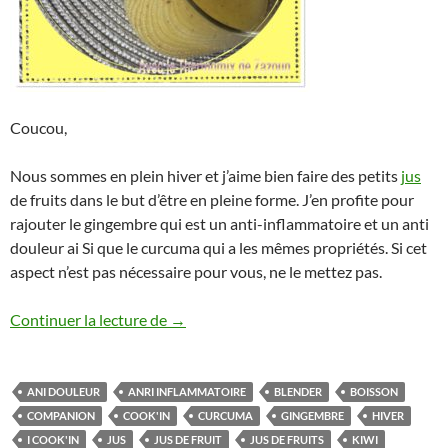
Coucou,
Nous sommes en plein hiver et j’aime bien faire des petits
jus
de fruits dans le but d’être en pleine forme. J’en profite pour
rajouter le gingembre qui est un anti-inflammatoire et un anti
douleur ai Si que le curcuma qui a les mêmes propriétés. Si cet
aspect n’est pas nécessaire pour vous, ne le mettez pas.
Jus de poire kiwi et gingembre (anti in
Continuer la lecture de
→
ANI DOULEUR
ANRI INFLAMMATOIRE
BLENDER
BOISSON
COMPANION
COOK'IN
CURCUMA
GINGEMBRE
HIVER
I COOK'IN
JUS
JUS DE FRUIT
JUS DE FRUITS
KIWI