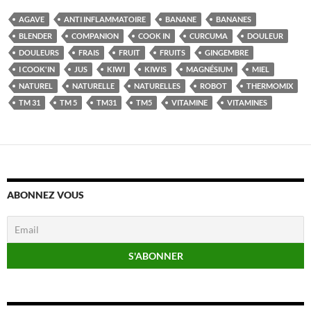
AGAVE
ANTI INFLAMMATOIRE
BANANE
BANANES
BLENDER
COMPANION
COOK IN
CURCUMA
DOULEUR
DOULEURS
FRAIS
FRUIT
FRUITS
GINGEMBRE
I COOK'IN
JUS
KIWI
KIWIS
MAGNÉSIUM
MIEL
NATUREL
NATURELLE
NATURELLES
ROBOT
THERMOMIX
TM 31
TM 5
TM31
TM5
VITAMINE
VITAMINES
ABONNEZ VOUS