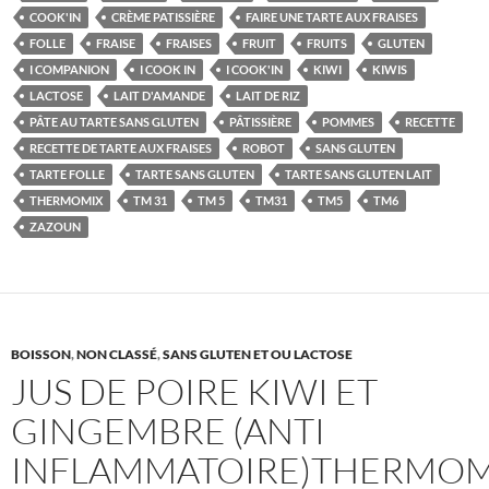
COOK'IN
CRÈME PATISSIÈRE
FAIRE UNE TARTE AUX FRAISES
FOLLE
FRAISE
FRAISES
FRUIT
FRUITS
GLUTEN
I COMPANION
I COOK IN
I COOK'IN
KIWI
KIWIS
LACTOSE
LAIT D'AMANDE
LAIT DE RIZ
PÂTE AU TARTE SANS GLUTEN
PÂTISSIÈRE
POMMES
RECETTE
RECETTE DE TARTE AUX FRAISES
ROBOT
SANS GLUTEN
TARTE FOLLE
TARTE SANS GLUTEN
TARTE SANS GLUTEN LAIT
THERMOMIX
TM 31
TM 5
TM31
TM5
TM6
ZAZOUN
BOISSON
,
NON CLASSÉ
,
SANS GLUTEN ET OU LACTOSE
JUS DE POIRE KIWI ET
GINGEMBRE (ANTI
INFLAMMATOIRE)THERMOM