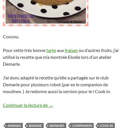
Coucou,
Pour cette très bonne
tarte
aux
fraises
ou d’autres fruits, j’ai
utilisé la recette que m’a montrée Elodie lors d’un atelier
Demarle.
J’ai donc adapté la recette qu’elle a partagée sur le club
Demarle pour plusieurs robot.(par ex le companion de
moulinex .) Je redonne aussi la version pour le i Cook in.
Tarte aux fraises thermomix, companion e
Continuer la lecture de
→
ANANAS
BANANE
BANANES
COMPANION
COOK IN