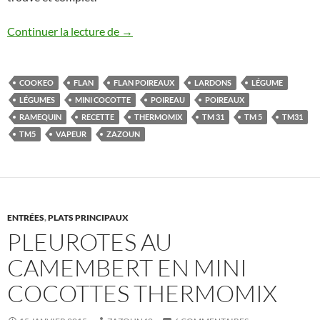
Mini cocottes flan aux poireau et lardo
Continuer la lecture de
→
COOKEO
FLAN
FLAN POIREAUX
LARDONS
LÉGUME
LÉGUMES
MINI COCOTTE
POIREAU
POIREAUX
RAMEQUIN
RECETTE
THERMOMIX
TM 31
TM 5
TM31
TM5
VAPEUR
ZAZOUN
ENTRÉES
,
PLATS PRINCIPAUX
PLEUROTES AU
CAMEMBERT EN MINI
COCOTTES THERMOMIX