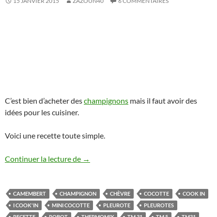
15 JANVIER 2015
ZAZOUN40
6 COMMENTAIRES
C’est bien d’acheter des
champignons
mais il faut avoir des
idées pour les cuisiner.
Voici une recette toute simple.
Pleurotes au camembert en mini cocott
Continuer la lecture de
→
CAMEMBERT
CHAMPIGNON
CHÈVRE
COCOTTE
COOK IN
I COOK'IN
MINI COCOTTE
PLEUROTE
PLEUROTES
RECETTE
ROBOT
THERMOMIX
TM 31
TM 5
TM31