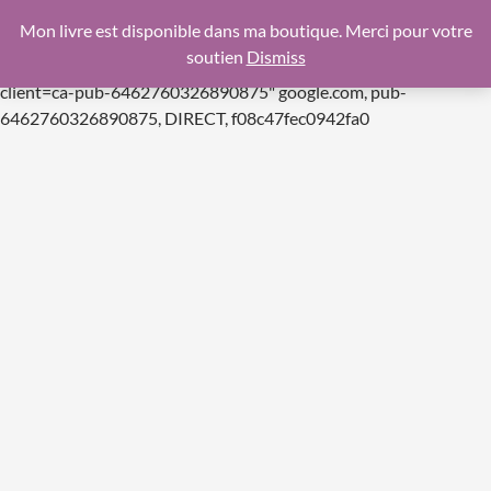
google.com, pub-6462760326890875, DIRECT,
Mon livre est disponible dans ma boutique. Merci pour votre
f08c47fec0942fa0
soutien
Dismiss
https://pagead2.googlesyndication.com/pagead/js/adsbygoogle.js
client=ca-pub-6462760326890875"
google.com, pub-
Aller
6462760326890875, DIRECT, f08c47fec0942fa0
au
contenu