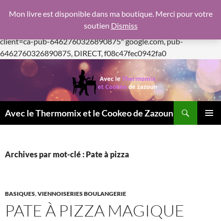
google.com, pub-6462760326890875, DIRECT,
Mon livre est disponible dans ma boutique. Merci pour votre
f08c47fec0942fa0
soutien
Dismiss
https://pagead2.googlesyndication.com/pagead/js/adsbygoogle.js
client=ca-pub-6462760326890875"
google.com, pub-
Aller
6462760326890875, DIRECT, f08c47fec0942fa0
au
contenu
Recherche
Avec le Thermomix et le Cookeo de Zazoun
MENU
PRINCI
Archives par mot-clé : Pate à pizza
BASIQUES
,
VIENNOISERIES BOULANGERIE
PATE À PIZZA MAGIQUE