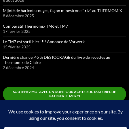
6 août 2026
Mijoté de haricots rouges, façon minestrone * riz* au THERMOMIX
8 décembre 2025
Comparatif Thermomix TM6 et TM7
17 février 2025
Le TM7 est sorti hier !!!! Annonce de Vorwerk
15 février 2025
Dernière chance, 45 % DESTOCKAGE du livre de recettes au
Thermomix de Claire
2 décembre 2024
SOUTENEZ MOI AVEC UN DON POUR ACHTER DU MATERIEL DE
PATISSERIE. MERCI
Boutique
Fièrement propulsé par WordPress