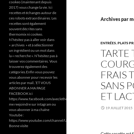
cookeo (maintenant depuis
2017) vous change la vie. Ici
recettes et échanges autour de
ces robots extraordinaires. Les
Archives par mo
recettes sont également
souvent décrites sans
thermomix ni cookeo.
N’hésitez pas à aller voir dans
ENTRÉES
,
PLATS P
« archives » et à sélectionner
TARTE 
un ingrédient ou un mot dans
la « recherche ». N’hésitez pas à
COURG
laisser vos commentaires. Vous
trouverez également des
FRAIS
catégories.Enfin vous pouvez
vous abonner pour recevoir les
SANS P
articles par mail..’ET VOUS
ABONNER A MA PAGE
ET LAC
FACEBOOK ici
https://www.facebook.com/aveclethermomixetcookeodezazoun/
me reejoindre sur intagram ou
19 JUILLET 2015
vous abonner à ma chaîne
Youtube :
https://www.youtube.com/channel/UC6Pa6dF808fmGjZ5MMlrtaA
Bonne visite
Cette recette est 