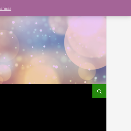
e.js?client=ca-pub-6462760326890875"
google.com, pub-
smiss