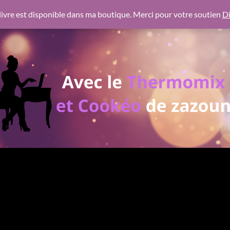
 https://pagead2.googlesyndication.com/pagead/js/adsbygoogl
ivre est disponible dans ma boutique. Merci pour votre soutien
Di