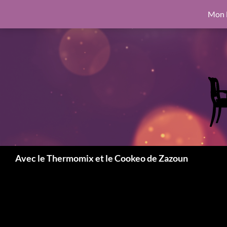
google.com, pub-6462760326890875, DIRECT, f08c47fec0942fa0
Mon l
Aller
6462760326890875, DIRECT, f08c47fec0942fa0
au
contenu
Recherche
Avec le Thermomix et le Cookeo de Zazoun