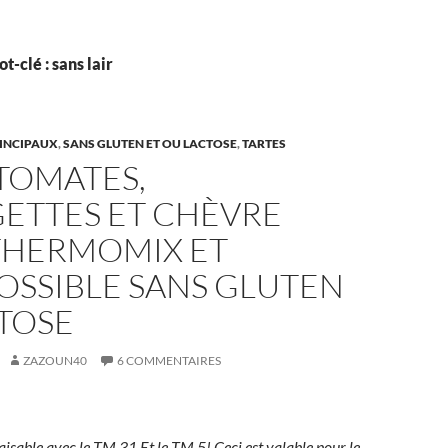
t-clé : sans lair
RINCIPAUX
,
SANS GLUTEN ET OU LACTOSE
,
TARTES
TOMATES,
ETTES ET CHÈVRE
 THERMOMIX ET
OSSIBLE SANS GLUTEN
TOSE
ZAZOUN40
6 COMMENTAIRES
faisable avec le TM 31 Et le TM 5! Ceci est valable pour le