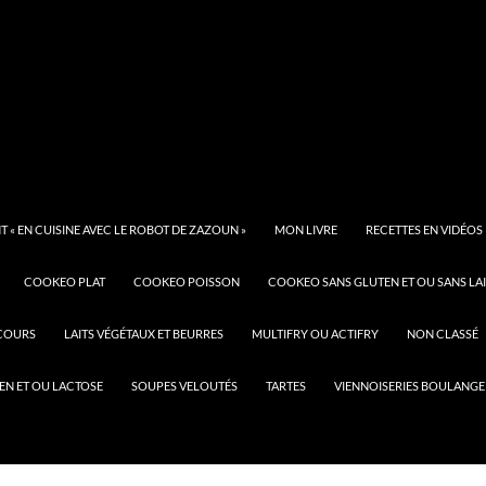
 « EN CUISINE AVEC LE ROBOT DE ZAZOUN »
MON LIVRE
RECETTES EN VIDÉOS
COOKEO PLAT
COOKEO POISSON
COOKEO SANS GLUTEN ET OU SANS LAI
COURS
LAITS VÉGÉTAUX ET BEURRES
MULTIFRY OU ACTIFRY
NON CLASSÉ
EN ET OU LACTOSE
SOUPES VELOUTÉS
TARTES
VIENNOISERIES BOULANGE