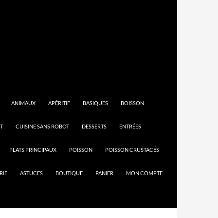
ANIMAUX
APÉRITIF
BASIQUES
BOISSON
T
CUISINE SANS ROBOT
DESSERTS
ENTRÉES
PLATS PRINCIPAUX
POISSON
POISSON CRUSTACÉS
RIE
ASTUCES
BOUTIQUE
PANIER
MON COMPTE