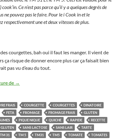
) cook’in. Ce n’est pas parce qu’il y a quelques degrés de
s ne pouvez pas le faire. Pour le i Cook in et le
 respectivement une et deux vitesses de plus.
des courgettes, bah oui il faut les manger. Il vient de
rs ça risque de donner encore plus car ça faisait bien
ait pas vu d’eau du tout.
Tarte tomates, courgettes et chèvre frais Thermomix et sans
ture de
→
RE FRAIS
COURGETTE
COURGETTES
DINATOIRE
FETA
FROMAGE
FROMAGE FRAIS
GLUTEN
GUMES
PIQUE NIQUE
QUICHE
RAPIDE
RECETTE
 GLUTEN
SANS LACTOSE
SANS LAIR
TARTE
TM 31
TM 5
TM31
TM5
TOMATE
TOMATES