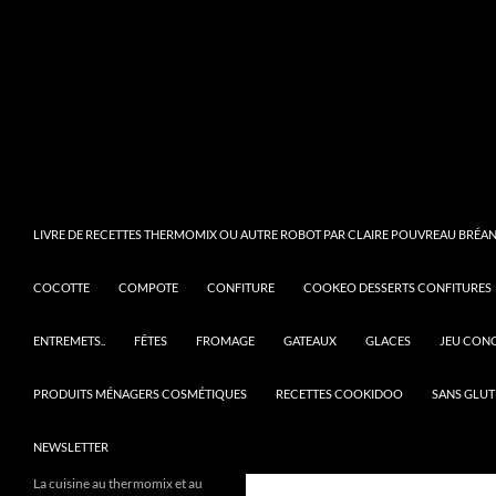
LIVRE DE RECETTES THERMOMIX OU AUTRE ROBOT PAR CLAIRE POUVREAU BRÉANT
COCOTTE
COMPOTE
CONFITURE
COOKEO DESSERTS CONFITURES
ENTREMETS..
FÊTES
FROMAGE
GATEAUX
GLACES
JEU CON
PRODUITS MÉNAGERS COSMÉTIQUES
RECETTES COOKIDOO
SANS GLUT
NEWSLETTER
La cuisine au thermomix et au