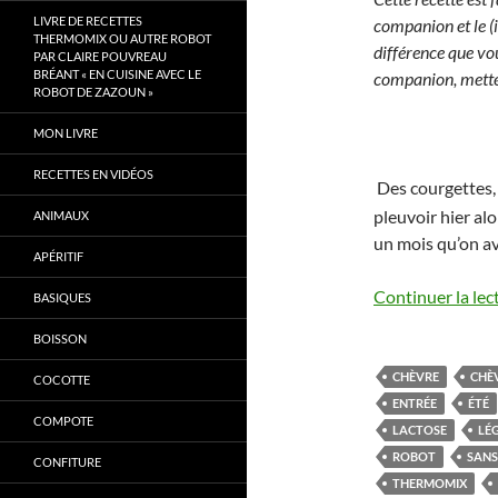
LIVRE DE RECETTES
companion et le (i
THERMOMIX OU AUTRE ROBOT
différence que vou
PAR CLAIRE POUVREAU
BRÉANT « EN CUISINE AVEC LE
companion, mettez
ROBOT DE ZAZOUN »
MON LIVRE
RECETTES EN VIDÉOS
Des courgettes, 
pleuvoir hier alo
ANIMAUX
un mois qu’on av
APÉRITIF
Continuer la lec
BASIQUES
BOISSON
CHÈVRE
CHÈV
COCOTTE
ENTRÉE
ÉTÉ
COMPOTE
LACTOSE
LÉ
ROBOT
SANS
CONFITURE
THERMOMIX