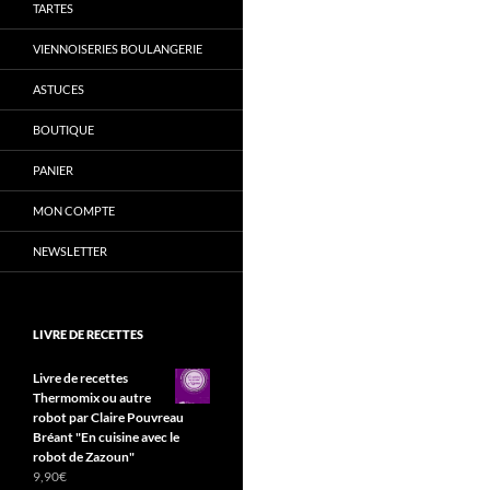
TARTES
VIENNOISERIES BOULANGERIE
ASTUCES
BOUTIQUE
PANIER
MON COMPTE
NEWSLETTER
LIVRE DE RECETTES
Livre de recettes
Thermomix ou autre
robot par Claire Pouvreau
Bréant "En cuisine avec le
robot de Zazoun"
9,90
€