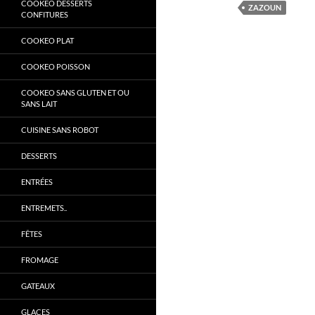
COOKEO DESSERTS
ZAZOUN
CONFITURES
COOKEO PLAT
COOKEO POISSON
COOKEO SANS GLUTEN ET OU
SANS LAIT
CUISINE SANS ROBOT
DESSERTS
ENTRÉES
ENTREMETS..
FÊTES
FROMAGE
GATEAUX
GLACES