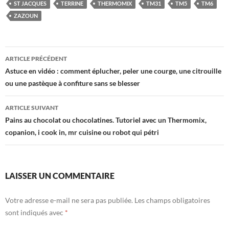
ST JACQUES
TERRINE
THERMOMIX
TM31
TM5
TM6
ZAZOUN
Navigation
ARTICLE PRÉCÉDENT
des
Astuce en vidéo : comment éplucher, peler une courge, une citrouille
ou une pastèque à confiture sans se blesser
articles
ARTICLE SUIVANT
Pains au chocolat ou chocolatines. Tutoriel avec un Thermomix,
copanion, i cook in, mr cuisine ou robot qui pétri
LAISSER UN COMMENTAIRE
Votre adresse e-mail ne sera pas publiée.
Les champs obligatoires
sont indiqués avec
*