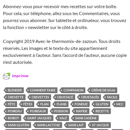
Abonnez-vous pour recevoir mes recettes sur votre boîte.
Pour cela, sur téléphone, allez sous les Commentaires, vous
pourrez vous abonner. Sur tablette et ordinateur, vous trouvez
la fonction « newsletter sur le côté à droite.
Copyright 2019 Avec-le-thermomix-de-zazoun. Tous droits
réservés. Les images et le texte du site appartiennent
exclusivement à l’auteur. Sans l’accord de l’auteur, aucune copie
n’est autorisée.
imprimer
BLENDER
COMMENT FAIRE
COMPANION
CRÈME DE SOJA
CREVETTE
CREVETTES
CRUSTACÉ
CRUSTACÉS
FACILE
FÊTE
FÊTES
FLAN
FLANS
FONDUE
GLUTEN
MCC
POIREAU
POIREAUX
POISSON
RAPIDE
RECETTE
ROBOT
SAINT JACQUES
SALÉ
SANS CASÉINE
SANS GLUTEN
SANS LACTOSE
SANS LAIT
ST JACQUE