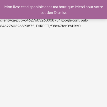
google.com, pub-6462760326890875, DIRECT,
Mon livre est disponible dans ma boutique. Merci pour votre
f08c47fec0942fa0
soutien
Dismiss
https://pagead2.googlesyndication.com/pagead/js/adsbygoogle.js
client=ca-pub-6462760326890875"
google.com, pub-
Aller
6462760326890875, DIRECT, f08c47fec0942fa0
au
contenu