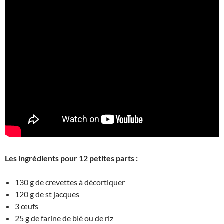
Les ingrédients pour 12 petites parts :
130 g de crevettes à décortiquer
120 g de st jacques
3 œufs
25 g de farine de blé ou de riz