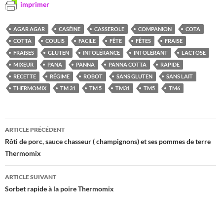
imprimer
AGAR AGAR
CASÉINE
CASSEROLE
COMPANION
COTA
COTTA
COULIS
FACILE
FÊTE
FÊTES
FRAISE
FRAISES
GLUTEN
INTOLÉRANCE
INTOLÉRANT
LACTOSE
MIXEUR
PANA
PANNA
PANNA COTTA
RAPIDE
RECETTE
RÉGIME
ROBOT
SANS GLUTEN
SANS LAIT
THERMOMIX
TM 31
TM 5
TM31
TM5
TM6
Navigation
ARTICLE PRÉCÉDENT
des
Rôti de porc, sauce chasseur ( champignons) et ses pommes de terre
Thermomix
articles
ARTICLE SUIVANT
Sorbet rapide à la poire Thermomix