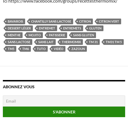
Ici https://www.facebook.com/groups/recettesthermomix/
BAVAROIS
CHANTILLY SANS LACTOSE
CITRON
CITRON VERT
DESSERT LÉGER
ENTREMET
ENTREMETS
GLUTEN
MENTHE
MOJITO
PATISSERIE
SANS GLUTEN
SANS LACTOSE
SANS LAIT
THERMOMIX
TM 31
TM31 TM 5
TM5
TM6
TUTO
VIDÉO
ZAZOUN
ABONNEZ VOUS