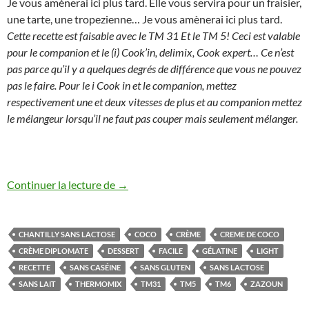
Je vous amènerai ici plus tard. Elle vous servira pour un fraisier,
une tarte, une tropezienne… Je vous amènerai ici plus tard.
Cette recette est faisable avec le TM 31 Et le TM 5! Ceci est valable
pour le companion et le (i) Cook’in, delimix, Cook expert… Ce n’est
pas parce qu’il y a quelques degrés de différence que vous ne pouvez
pas le faire. Pour le i Cook in et le companion, mettez
respectivement une et deux vitesses de plus et au companion mettez
le mélangeur lorsqu’il ne faut pas couper mais seulement mélanger.
Crème diplomate au thermomix ou à la cas
Continuer la lecture de
→
CHANTILLY SANS LACTOSE
COCO
CRÈME
CREME DE COCO
CRÈME DIPLOMATE
DESSERT
FACILE
GÉLATINE
LIGHT
RECETTE
SANS CASÉINE
SANS GLUTEN
SANS LACTOSE
SANS LAIT
THERMOMIX
TM31
TM5
TM6
ZAZOUN