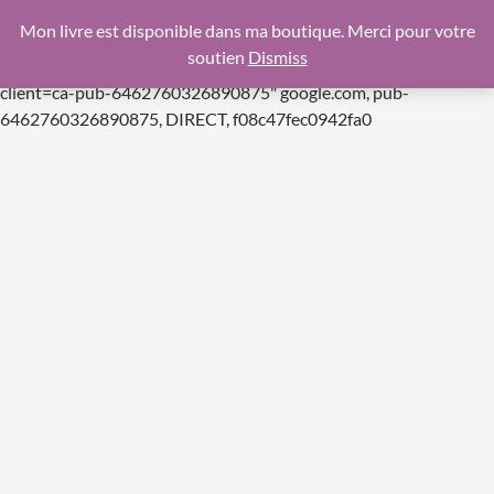
google.com, pub-6462760326890875, DIRECT,
Mon livre est disponible dans ma boutique. Merci pour votre
f08c47fec0942fa0
soutien
Dismiss
https://pagead2.googlesyndication.com/pagead/js/adsbygoogle.js
client=ca-pub-6462760326890875"
google.com, pub-
Aller
6462760326890875, DIRECT, f08c47fec0942fa0
au
contenu