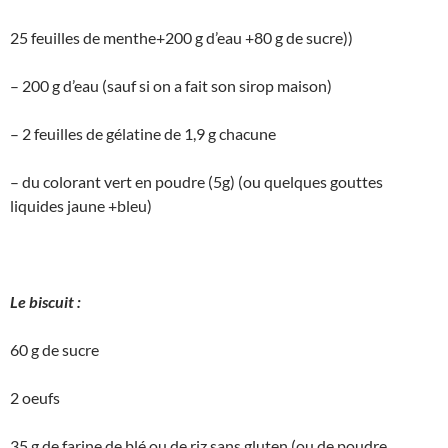
25 feuilles de menthe+200 g d’eau +80 g de sucre))
– 200 g d’eau (sauf si on a fait son sirop maison)
– 2 feuilles de gélatine de 1,9 g chacune
– du colorant vert en poudre (5g) (ou quelques gouttes
liquides jaune +bleu)
Le biscuit :
60 g de sucre
2 oeufs
35 g de farine de blé ou de riz sans gluten (ou de poudre