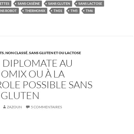
ETTES
SANS CASÉINE
SANS GLUTEN
SANS LACTOSE
ANS ROBOT
THERMOMIX
TM31
TM5
TM6
TS
,
NON CLASSÉ
,
SANS GLUTEN ET OU LACTOSE
 DIPLOMATE AU
OMIX OU À LA
OLE POSSIBLE SANS
I GLUTEN
ZAZOUN
5 COMMENTAIRES