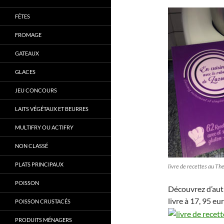
FÊTES
FROMAGE
GATEAUX
GLACES
JEU CONCOURS
LAITS VÉGÉTAUX ET BEURRES
MULTIFRY OU ACTIFRY
NON CLASSÉ
PLATS PRINCIPAUX
livre de recettes au T
POISSON
Découvrez d’aut
livre à 17, 95 eu
POISSON CRUSTACÉS
PRODUITS MÉNAGERS