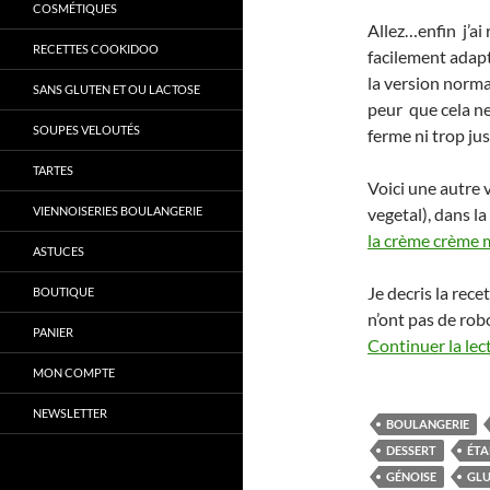
COSMÉTIQUES
Allez…enfin j’ai r
RECETTES COOKIDOO
facilement adapte
la version normal
SANS GLUTEN ET OU LACTOSE
peur que cela ne
SOUPES VELOUTÉS
ferme ni trop jus
TARTES
Voici une autre 
vegetal), dans l
VIENNOISERIES BOULANGERIE
la crème crème m
ASTUCES
Je decris la rece
BOUTIQUE
n’ont pas de rob
PANIER
Continuer la lec
MON COMPTE
NEWSLETTER
BOULANGERIE
DESSERT
ÉTA
GÉNOISE
GL