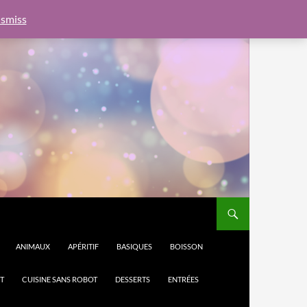
e.js?client=ca-pub-6462760326890875"
google.com, pub-
smiss
ANIMAUX
APÉRITIF
BASIQUES
BOISSON
T
CUISINE SANS ROBOT
DESSERTS
ENTRÉES