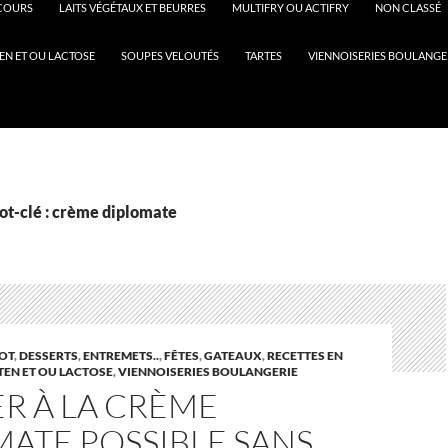
COURS
LAITS VÉGÉTAUX ET BEURRES
MULTIFRY OU ACTIFRY
NON CLASSÉ
EN ET OU LACTOSE
SOUPES VELOUTÉS
TARTES
VIENNOISERIES BOULANGE
ot-clé : crème diplomate
OT
,
DESSERTS
,
ENTREMETS..
,
FÊTES
,
GATEAUX
,
RECETTES EN
TEN ET OU LACTOSE
,
VIENNOISERIES BOULANGERIE
ER À LA CRÈME
ATE POSSIBLE SANS