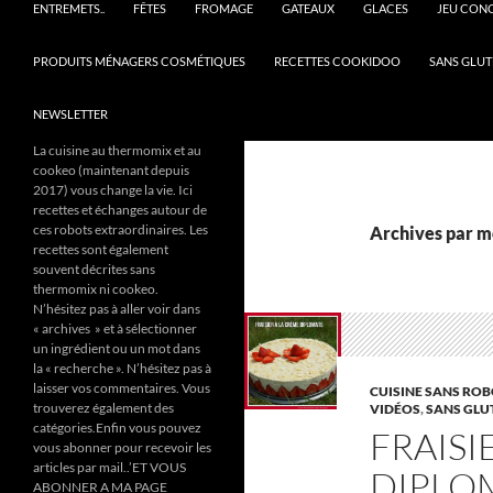
ENTREMETS..
FÊTES
FROMAGE
GATEAUX
GLACES
JEU CON
PRODUITS MÉNAGERS COSMÉTIQUES
RECETTES COOKIDOO
SANS GLUT
NEWSLETTER
La cuisine au thermomix et au
cookeo (maintenant depuis
2017) vous change la vie. Ici
recettes et échanges autour de
ces robots extraordinaires. Les
Archives par m
recettes sont également
souvent décrites sans
thermomix ni cookeo.
N’hésitez pas à aller voir dans
« archives » et à sélectionner
un ingrédient ou un mot dans
la « recherche ». N’hésitez pas à
laisser vos commentaires. Vous
CUISINE SANS ROB
trouverez également des
VIDÉOS
,
SANS GLU
catégories.Enfin vous pouvez
FRAISI
vous abonner pour recevoir les
articles par mail..’ET VOUS
DIPLOM
ABONNER A MA PAGE