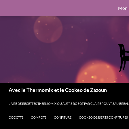
google.com, pub-6462760326890875, DIRECT, f08c47fec0942fa0
Mon l
Aller
6462760326890875, DIRECT, f08c47fec0942fa0
au
contenu
Recherche
Avec le Thermomix et le Cookeo de Zazoun
LIVRE DE RECETTES THERMOMIX OU AUTRE ROBOT PAR CLAIRE POUVREAU BRÉANT
COCOTTE
COMPOTE
CONFITURE
COOKEO DESSERTS CONFITURES