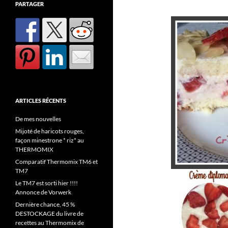
PARTAGER
ARTICLES RÉCENTS
De mes nouvelles
Mijoté de haricots rouges,
façon minestrone * riz* au
THERMOMIX
Comparatif Thermomix TM6 et
TM7
Le TM7 est sorti hier !!!!
Annonce de Vorwerk
Dernière chance, 45 %
DESTOCKAGE du livre de
recettes au Thermomix de