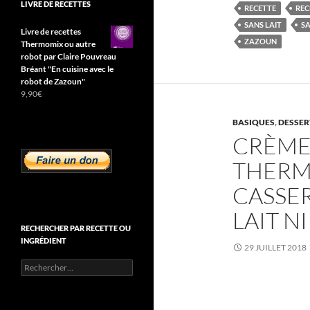
LIVRE DE RECETTES
RECETTE
REC
SANS LAIT
S
Livre de recettes
ZAZOUN
Thermomix ou autre
robot par Claire Pouvreau
Bréant "En cuisine avec le
robot de Zazoun"
9,90
€
BASIQUES
,
DESSER
CRÈME
THERM
CASSER
LAIT N
RECHERCHER PAR RECETTE OU
INGRÉDIENT
29 JUILLET 2018
Rechercher :