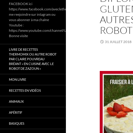
FACEBOOK ici
GLUTE
https://www.facebook.com/aveclethermomixetcookeodezazoun/
me reejoindre sur intagram ou
AUTRES
vous abonner à ma chaîne
Youtube :
ROBOT
https://www.youtube.com/channel/UC6Pa6dF808fmGjZ5MMlrtaA
Bonne visite
31 JUILLET 2018
LIVRE DE RECETTES
THERMOMIX OU AUTRE ROBOT
PAR CLAIRE POUVREAU
BRÉANT « EN CUISINE AVEC LE
ROBOT DE ZAZOUN »
MON LIVRE
RECETTES EN VIDÉOS
ANIMAUX
APÉRITIF
BASIQUES