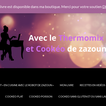
 https://pagead2.googlesyndication.com/pagead/js/adsbygoogl
ivre est disponible dans ma boutique. Merci pour votre soutien
Di
 « EN CUISINE AVEC LE ROBOT DE ZAZOUN »
MON LIVRE
RECETTES EN VIDÉOS
COOKEO PLAT
COOKEO POISSON
COOKEO SANS GLUTEN ET OU SANS LAI