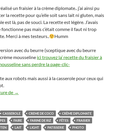
éalisé un fraisier à la crème diplomate.. j’ai ainsi pu
r la recette pour qu’elle soit sans lait ni gluten, mais
e est là, pas de souci. La recette est légère. J’avais
 fonctionne pas mais c’était comme il faut ni trop
te. Merci à mes testeurs..
Humm
version avec du beurre (sceptique avec du beurre
a crème mousseline
ici trouvez la’ recette du fraisier à
ousseline sans perdre la page-clic-
tte aux robots mais aussi à la casserole pour ceux qui
ot.
Fraisier à la crème diplomate possible sans gluten ni lait 
ture de
→
CASSEROLE
CREME DE COCO
CRÈME DIPLOMATE
PES
FAIRE
FARINE DE RIZ
FÊTES
FRAISIER
UTEN
LAIT
LIGHT
PATISSERIE
PHOTO