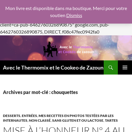
google.com, pub-6462760326890875, DIRECT,
Mon livre est disponible dans ma boutique. Merci pour votre
f08c47fec0942fa0
soutien
Dismiss
https://pagead2.googlesyndication.com/pagead/js/adsbygoogle.js
client=ca-pub-6462760326890875"
google.com, pub-
Aller
6462760326890875, DIRECT, f08c47fec0942fa0
au
contenu
Recherche
Avec le Thermomix et le Cookeo de Zazoun
MENU
PRINCI
Archives par mot-clé : chouquettes
DESSERTS
,
ENTRÉES
,
MES RECETTES EN PHOTOS TESTÉES PAR LES
INTERNAUTES
,
NON CLASSÉ
,
SANS GLUTEN ET OU LACTOSE
,
TARTES
MISE À L’HONNEUR N° 4 AU