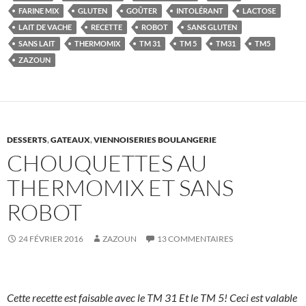
FARINE MIX
GLUTEN
GOÛTER
INTOLÉRANT
LACTOSE
LAIT DE VACHE
RECETTE
ROBOT
SANS GLUTEN
SANS LAIT
THERMOMIX
TM 31
TM 5
TM31
TM5
ZAZOUN
DESSERTS
,
GATEAUX
,
VIENNOISERIES BOULANGERIE
CHOUQUETTES AU
THERMOMIX ET SANS
ROBOT
24 FÉVRIER 2016
ZAZOUN
13 COMMENTAIRES
Cette recette est faisable avec le TM 31 Et le TM 5! Ceci est valable