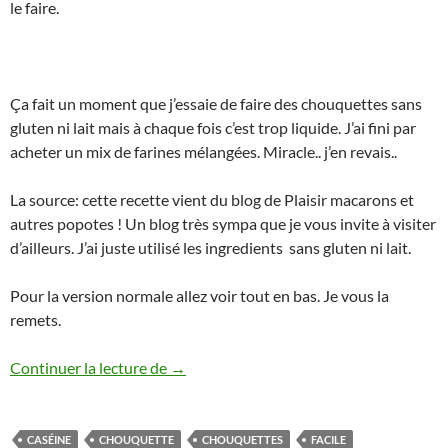
le faire.
Ça fait un moment que j’essaie de faire des chouquettes sans
gluten ni lait mais à chaque fois c’est trop liquide. J’ai fini par
acheter un mix de farines mélangées. Miracle.. j’en revais..
La source: cette recette vient du blog de Plaisir macarons et
autres popotes ! Un blog très sympa que je vous invite à visiter
d’ailleurs. J’ai juste utilisé les ingredients sans gluten ni lait.
Pour la version normale allez voir tout en bas. Je vous la
remets.
Chouquettes Thermomix ou autres robot s
Continuer la lecture de
→
CASÉINE
CHOUQUETTE
CHOUQUETTES
FACILE