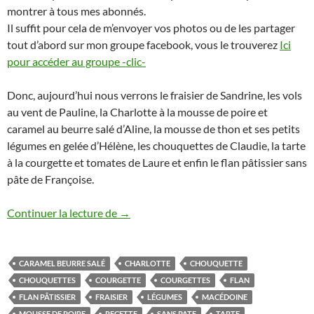
montrer à tous mes abonnés.
Il suffit pour cela de m’envoyer vos photos ou de les partager
tout d’abord sur mon groupe facebook, vous le trouverez
Ici
pour accéder au groupe -clic-
Donc, aujourd’hui nous verrons le fraisier de Sandrine, les vols
au vent de Pauline, la Charlotte à la mousse de poire et
caramel au beurre salé d’Aline, la mousse de thon et ses petits
légumes en gelée d’Hélène, les chouquettes de Claudie, la tarte
à la courgette et tomates de Laure et enfin le flan pâtissier sans
pâte de Françoise.
Mise à l’honneur n° 4 au Thermomix: frais
Continuer la lecture de
→
CARAMEL BEURRE SALÉ
CHARLOTTE
CHOUQUETTE
CHOUQUETTES
COURGETTE
COURGETTES
FLAN
FLAN PÂTISSIER
FRAISIER
LÉGUMES
MACÉDOINE
MOUSSE DE POIRE
RECETTE
SANS PATE
TARTE