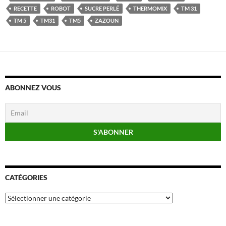
RECETTE
ROBOT
SUCRE PERLÉ
THERMOMIX
TM 31
TM 5
TM31
TM5
ZAZOUN
ABONNEZ VOUS
CATÉGORIES
Catégories