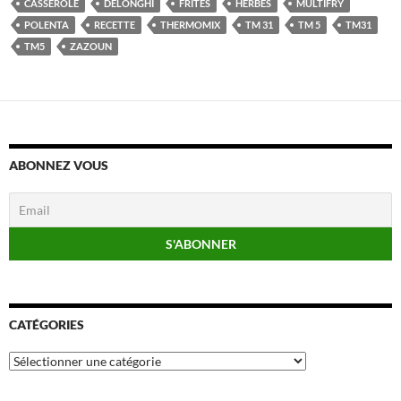
CASSEROLE
DELONGHI
FRITES
HERBES
MULTIFRY
POLENTA
RECETTE
THERMOMIX
TM 31
TM 5
TM31
TM5
ZAZOUN
ABONNEZ VOUS
CATÉGORIES
Catégories