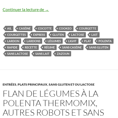
Poêlée de courgettes simple à la polent
Continuer la lecture de
→
AIL
CASÉINE
COCOTTE
COOKEO
COURGETTE
COURGETTES
EXPRESS
GLUTEN
LACTOSE
LAIT
LARDON
LARDONS
LÉGUMES
LIGHT
PLAT
POLENTA
RAPIDE
RECETTE
RÉGIME
SANS CASÉINE
SANS GLUTEN
SANS LACTOSE
SANS LAIT
ZAZOUN
ENTRÉES
,
PLATS PRINCIPAUX
,
SANS GLUTEN ET OU LACTOSE
FLAN DE LÉGUMES À LA
POLENTA THERMOMIX,
AUTRES ROBOTS ET SANS