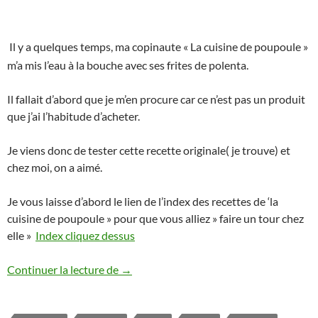
Il y a quelques temps, ma copinaute « La cuisine de poupoule »
m’a mis l’eau à la bouche avec ses frites de polenta.
Il fallait d’abord que je m’en procure car ce n’est pas un produit
que j’ai l’habitude d’acheter.
Je viens donc de tester cette recette originale( je trouve) et
chez moi, on a aimé.
Je vous laisse d’abord le lien de l’index des recettes de ‘la
cuisine de poupoule » pour que vous alliez » faire un tour chez
elle »
Index cliquez dessus
Frites de polenta aux herbes de Proven
Continuer la lecture de
→