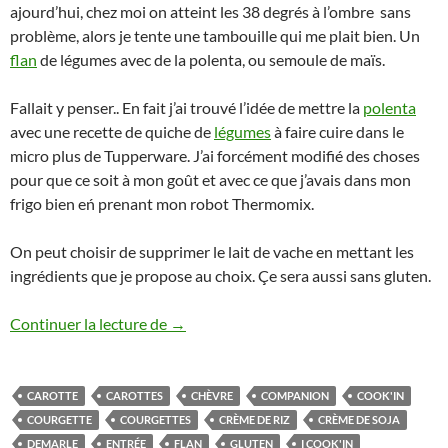
ajourd’hui, chez moi on atteint les 38 degrés à l’ombre sans
problème, alors je tente une tambouille qui me plait bien. Un
flan
de légumes avec de la polenta, ou semoule de maïs.
Fallait y penser.. En fait j’ai trouvé l’idée de mettre la
polenta
avec une recette de quiche de
légumes
à faire cuire dans le
micro plus de Tupperware. J’ai forcément modifié des choses
pour que ce soit à mon goût et avec ce que j’avais dans mon
frigo bien eń prenant mon robot Thermomix.
On peut choisir de supprimer le lait de vache en mettant les
ingrédients que je propose au choix. Çe sera aussi sans gluten.
Flan de légumes à la polenta Thermomix, 
Continuer la lecture de
→
CAROTTE
CAROTTES
CHÈVRE
COMPANION
COOK'IN
COURGETTE
COURGETTES
CRÈME DE RIZ
CRÈME DE SOJA
DEMARLE
ENTRÉE
FLAN
GLUTEN
I COOK'IN