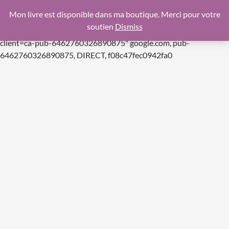
google.com, pub-6462760326890875, DIRECT,
Mon livre est disponible dans ma boutique. Merci pour votre
f08c47fec0942fa0
soutien
Dismiss
https://pagead2.googlesyndication.com/pagead/js/adsbygoogle.js
client=ca-pub-6462760326890875"
google.com, pub-
Aller
6462760326890875, DIRECT, f08c47fec0942fa0
au
contenu