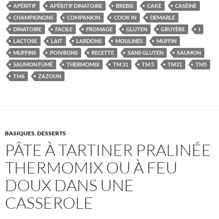
APÉRITIF
APÉRITIF DINATOIRE
BREBIS
CAKE
CASÉINE
CHAMPIGNONS
COMPANION
COOK IN
DEMARLE
DINATOIRE
FACILE
FROMAGE
GLUTEN
GRUYÈRE
I
LACTOSE
LAIT
LARDONS
MOULINES
MUFFIN
MUFFINS
POIVRONS
RECETTE
SANS GLUTEN
SAUMON
SAUMON FUMÉ
THERMOMIX
TM 31
TM 5
TM31
TM5
TM6
ZAZOUN
BASIQUES
,
DESSERTS
PÂTE À TARTINER PRALINÉE
THERMOMIX OU À FEU
DOUX DANS UNE
CASSEROLE