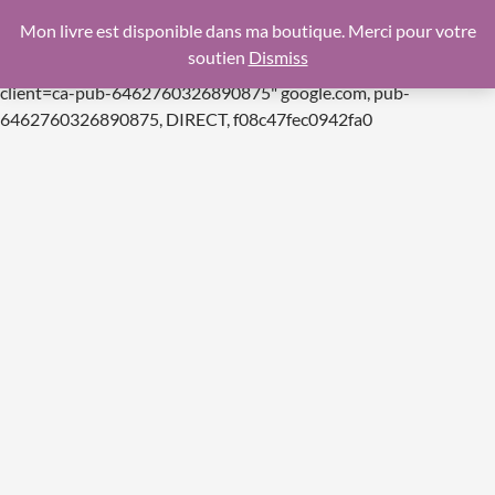
google.com, pub-6462760326890875, DIRECT,
Mon livre est disponible dans ma boutique. Merci pour votre
f08c47fec0942fa0
soutien
Dismiss
https://pagead2.googlesyndication.com/pagead/js/adsbygoogle.js
client=ca-pub-6462760326890875"
google.com, pub-
Aller
6462760326890875, DIRECT, f08c47fec0942fa0
au
contenu