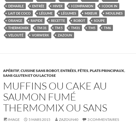
DEMARLE
ENTRÉE
HIVER
I COMPANION
I COOK IN
LAIT DE COCO
LÉGUME
LÉGUMES
MIXEUR
MOULINES
ORANGE
RAPIDE
RECETTE
ROBOT
SOUPE
THERMOMIX
TM 31
TM 5
TM31
TM5
TM6
VELOUTÉ
VORWERK
ZAZOUN
APÉRITIF
,
CUISINE SANS ROBOT
,
ENTRÉES
,
FÊTES
,
PLATS PRINCIPAUX
,
SANS GLUTEN ET OU LACTOSE
MUFFINS OU CAKE AU
SAUMON FUMÉ
THERMOMIX OU SANS
IMAGE
5 MARS 2015
ZAZOUN40
3 COMMENTAIRES