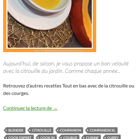
Aujourd’hui, de saison, je vous propose un bon velouté
avec la citrouille du jardin. Comme chaque année..
Retrouvez d’autres recettes Tout en bas avec de la citrouille ou
des courges.
Velouté de citrouille au lait de coco san
Continuer la lecture de
→
BLENDER
CITROUILLE
COMPANION
COMPANION XL
COOK EXPERT
COOK IN
COURGE
CUISINE
CURRY