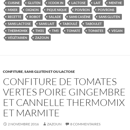
aux
CUISINE
GLUTEN
I COOK IN
LACTOSE
LAIT
MENTHE
tomates
MIXER
OIGNON
PIQUE NIQUE
POIVRON
POIVRONS
concombre
RECETTE
ROBOT
SALADE
SANS CASÉINE
SANS GLUTEN
poivrons
SANS LACTOSE
SANS LAIT
TABOULÉ
TABOULET
et
THERMOMIX
TM31
TM5
TOMATE
TOMATES
VEGAN
quelques
VÉGÉTARIEN
ZAZOUN
graines
Thermomix
Et
autre
CONFITURE
,
robot
SANS GLUTEN ET OU LACTOSE
CONFITURE DE TOMATES
Meme
Tout
VERTES POIRE GINGEMBRE
Simple.
ET CANNELLE THERMOMIX
ET MARMITE
2 NOVEMBRE 2016
ZAZOUN
8 COMMENTAIRES