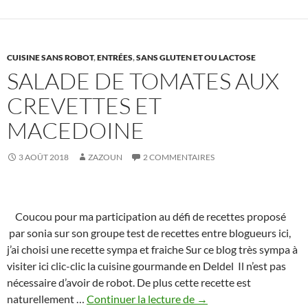
CUISINE SANS ROBOT
,
ENTRÉES
,
SANS GLUTEN ET OU LACTOSE
SALADE DE TOMATES AUX
CREVETTES ET
MACEDOINE
3 AOÛT 2018
ZAZOUN
2 COMMENTAIRES
Coucou pour ma participation au défi de recettes proposé
par sonia sur son groupe test de recettes entre blogueurs ici,
j’ai choisi une recette sympa et fraiche Sur ce blog très sympa à
visiter ici clic-clic la cuisine gourmande en Deldel Il n’est pas
nécessaire d’avoir de robot. De plus cette recette est
Salade
naturellement …
Continuer la lecture de
→