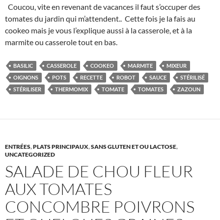
Coucou, vite en revenant de vacances il faut s’occuper des
tomates du jardin qui m’attendent.. Cette fois je la fais au
cookeo mais je vous l’explique aussi à la casserole, et à la
marmite ou casserole tout en bas.
BASILIC
CASSEROLE
COOKEO
MARMITE
MIXEUR
OIGNONS
POTS
RECETTE
ROBOT
SAUCE
STÉRILISÉ
STÉRILISER
THERMOMIX
TOMATE
TOMATES
ZAZOUN
ENTRÉES
,
PLATS PRINCIPAUX
,
SANS GLUTEN ET OU LACTOSE
,
UNCATEGORIZED
SALADE DE CHOU FLEUR
AUX TOMATES
CONCOMBRE POIVRONS