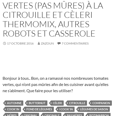
VERTES (PAS MÛRES) À LA
CITROUILLE ET CÈLERI
THERMOMIX, AUTRES
ROBOTS ET CASSEROLE
17 OCTOBRE 2016
ZAZOUN
7 COMMENTAIRES
Bonjour à tous.. Bon, on a ramassé nos nombreuses tomates
vertes, qui n’ont pas mûries afin de les cuisiner avant qu’elles
ne s’abîment. Que faire pour les utiliser?
AUTOMNE
BUTTERNUT
CÉLERI
CITROUILLE
COMPANION
COOK'IN
FOND DE LÉGUMES
I COOK'IN
LÉGUMES DE SAISON
MÛRES
ORIGINAL
ORIGINALE
PAS MÛRES
POTIMARRON