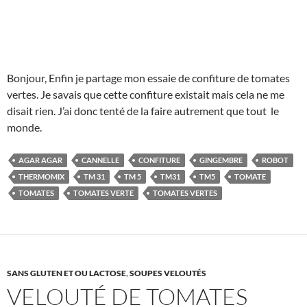
Bonjour, Enfin je partage mon essaie de confiture de tomates
vertes. Je savais que cette confiture existait mais cela ne me
disait rien. J’ai donc tenté de la faire autrement que tout le
monde.
AGAR AGAR
CANNELLE
CONFITURE
GINGEMBRE
ROBOT
THERMOMIX
TM 31
TM 5
TM31
TM5
TOMATE
TOMATES
TOMATES VERTE
TOMATES VERTES
SANS GLUTEN ET OU LACTOSE
,
SOUPES VELOUTÉS
VELOUTÉ DE TOMATES