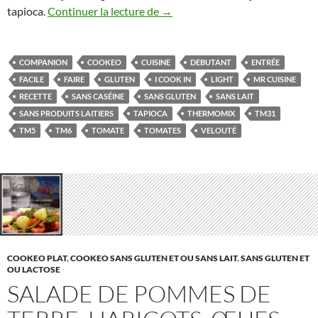
Velouté de tomates au tapioca
tapioca.
Continuer la lecture de
→
COMPANION
COOKEO
CUISINE
DEBUTANT
ENTRÉE
FACILE
FAIRE
GLUTEN
I COOK IN
LIGHT
MR CUISINE
RECETTE
SANS CASÉINE
SANS GLUTEN
SANS LAIT
SANS PRODUITS LAITIERS
TAPIOCA
THERMOMIX
TM31
TM5
TM6
TOMATE
TOMATES
VELOUTÉ
COOKEO PLAT
,
COOKEO SANS GLUTEN ET OU SANS LAIT
,
SANS GLUTEN ET
OU LACTOSE
SALADE DE POMMES DE