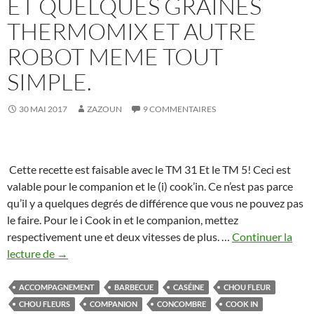
ET QUELQUES GRAINES
THERMOMIX ET AUTRE
ROBOT MEME TOUT
SIMPLE.
30 MAI 2017
ZAZOUN
9 COMMENTAIRES
Cette recette est faisable avec le TM 31 Et le TM 5! Ceci est
valable pour le companion et le (i) cook’in. Ce n’est pas parce
qu’il y a quelques degrés de différence que vous ne pouvez pas
le faire. Pour le i Cook in et le companion, mettez
respectivement une et deux vitesses de plus. …
Continuer la
Salade
lecture de
→
de
chou
ACCOMPAGNEMENT
BARBECUE
CASÉINE
CHOU FLEUR
fleur
CHOU FLEURS
COMPANION
CONCOMBRE
COOK IN