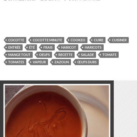
COCOTTE
COCOTTE MINUTE
COOKEO
CUIRE
CUISINER
ENTRÉE
ÉTÉ
FRAIS
HARICOT
HARICOTS
MANGE TOUT
OEUFS
RECETTE
SALADE
TOMATE
TOMATES
VAPEUR
ZAZOUN
ŒUFS DURS