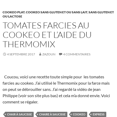
robots
ou
COOKEO PLAT
,
COOKEO SANS GLUTEN ET OU SANS LAIT
,
SANS GLUTEN ET
cocotte,
OU LACTOSE
marmite
TOMATES FARCIES AU
COOKEO ET L’AIDE DU
THERMOMIX
4 SEPTEMBRE 2017
ZAZOUN
4 COMMENTAIRES
Coucou, voici une recette toute simple pour les tomates
farcies au cookeo. J’ai utilisé le Thermomix pour la farce mais
on peut se débrouiller sans. J’ai regardé la vidéo de jean
Philippe (voir son site plus bas) et cela m’a donné envie. Voici
comment se régaler.
CHAIR À SAUCISSE
CHAIRE À SAUCISSE
COOKEO
EXPRESS