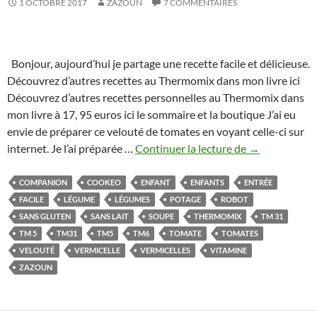
1 OCTOBRE 2017
ZAZOUN
7 COMMENTAIRES
Bonjour, aujourd’hui je partage une recette facile et délicieuse.
Découvrez d’autres recettes au Thermomix dans mon livre ici
Découvrez d’autres recettes personnelles au Thermomix dans
mon livre à 17, 95 euros ici le sommaire et la boutique J’ai eu
envie de préparer ce velouté de tomates en voyant celle-ci sur
Velouté
internet. Je l’ai préparée …
Continuer la lecture de
→
de
tomates
COMPANION
COOKEO
ENFANT
ENFANTS
ENTRÉE
aux
FACILE
LÉGUME
LÉGUMES
POTAGE
ROBOT
vermicelles
SANS GLUTEN
SANS LAIT
SOUPE
THERMOMIX
TM 31
Thermomix
TM 5
TM31
TM5
TM6
TOMATE
TOMATES
ou
VELOUTÉ
VERMICELLE
VERMICELLES
VITAMINE
cookeo
ZAZOUN
ou
autres