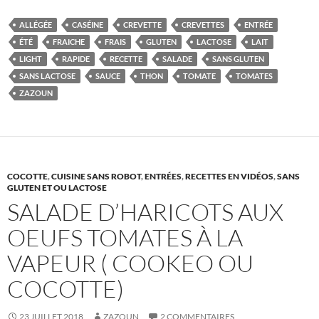
de
tomates
ALLÉGÉE
CASÉINE
CREVETTE
CREVETTES
ENTRÉE
aux
ÉTÉ
FRAICHE
FRAIS
GLUTEN
LACTOSE
LAIT
crevettes
LIGHT
RAPIDE
RECETTE
SALADE
SANS GLUTEN
et
SANS LACTOSE
SAUCE
THON
TOMATE
TOMATES
macedoine
ZAZOUN
COCOTTE
,
CUISINE SANS ROBOT
,
ENTRÉES
,
RECETTES EN VIDÉOS
,
SANS
GLUTEN ET OU LACTOSE
SALADE D’HARICOTS AUX
OEUFS TOMATES À LA
VAPEUR ( COOKEO OU
COCOTTE)
23 JUILLET 2018
ZAZOUN
2 COMMENTAIRES