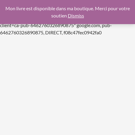
google.com, pub-6462760326890875, DIRECT,
Mon livre est disponible dans ma boutique. Merci pour votre
f08c47fec0942fa0
soutien
Dismiss
https://pagead2.googlesyndication.com/pagead/js/adsbygoogle.js
client=ca-pub-6462760326890875"
google.com, pub-
Aller
6462760326890875, DIRECT, f08c47fec0942fa0
au
contenu