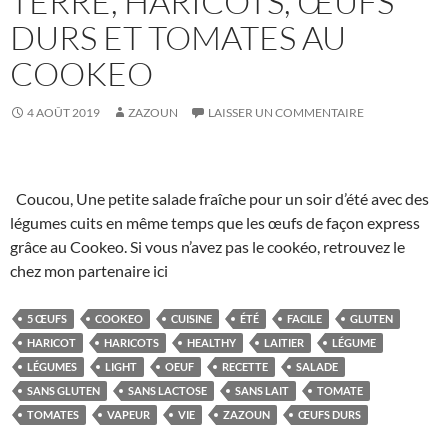
TERRE, HARICOTS, ŒUFS
DURS ET TOMATES AU
COOKEO
4 AOÛT 2019
ZAZOUN
LAISSER UN COMMENTAIRE
Coucou, Une petite salade fraîche pour un soir d’été avec des
légumes cuits en même temps que les œufs de façon express
grâce au Cookeo. Si vous n’avez pas le cookéo, retrouvez le
chez mon partenaire ici
5 ŒUFS
COOKEO
CUISINE
ÉTÉ
FACILE
GLUTEN
HARICOT
HARICOTS
HEALTHY
LAITIER
LÉGUME
LÉGUMES
LIGHT
OEUF
RECETTE
SALADE
SANS GLUTEN
SANS LACTOSE
SANS LAIT
TOMATE
TOMATES
VAPEUR
VIE
ZAZOUN
ŒUFS DURS